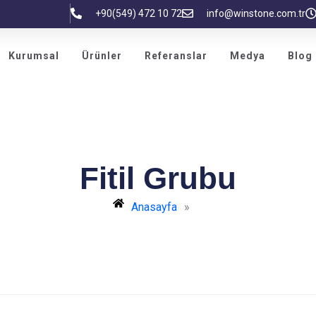
+90(549) 472 10 72
info@winstone.com.tr
Kurumsal
Ürünler
Referanslar
Medya
Blog
Fitil Grubu
Anasayfa
»