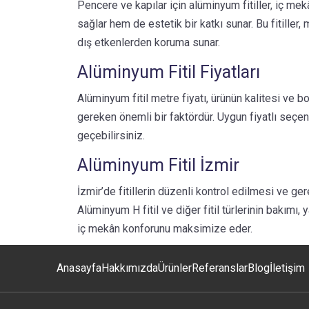
Pencere ve kapılar için alüminyum fitiller, iç mek
sağlar hem de estetik bir katkı sunar. Bu fitille
dış etkenlerden koruma sunar.
Alüminyum Fitil Fiyatları
Alüminyum fitil metre fiyatı, ürünün kalitesi ve b
gereken önemli bir faktördür. Uygun fiyatlı seçen
geçebilirsiniz.
Alüminyum Fitil İzmir
İzmir’de fitillerin düzenli kontrol edilmesi ve ge
Alüminyum H fitil ve diğer fitil türlerinin bakımı,
iç mekân konforunu maksimize eder.
Anasayfa
Hakkımızda
Ürünler
Referanslar
Blog
İletişim