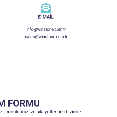
E-MAİL
info@winstone.com.tr
sales@winstone.com.tr
İM FORMU
zi, önerilerinizi ve şikayetlerinizi bizimle