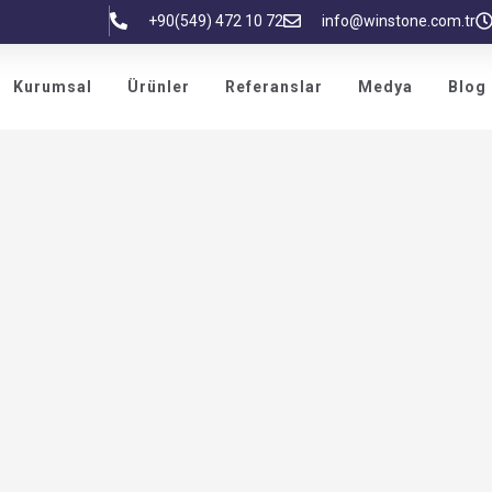
+90(549) 472 10 72
info@winstone.com.tr
Kurumsal
Ürünler
Referanslar
Medya
Blog