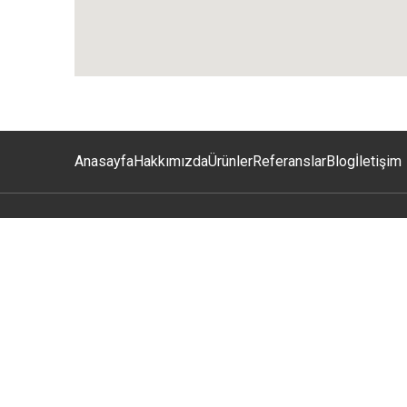
Anasayfa
Hakkımızda
Ürünler
Referanslar
Blog
İletişim
ÜRÜNLERİ
Ahşap Ke
Müşterilerine ilkeli ticaret anlayışı,
Alüminy
emeğine ve zamanına saygı duyarak en
Fitil Gru
düşük maliyet ile en yüksek faydayı
İzolasyo
sağlaya bilmek ana amacı olmuştur.
Pirinç
Pirinç Z
PVC Kapı